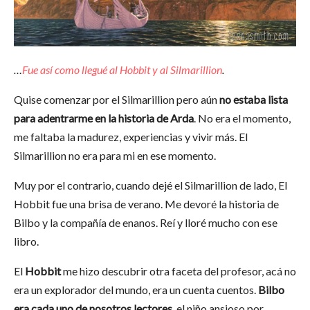
…
Fue así como llegué al Hobbit y al
Silmari
l
l
ion
.
Quise comenzar por el Silmarillion pero aún
no estaba lista
para adentrarme en la historia de Arda
. No era el momento,
me faltaba la madurez, experiencias y vivir más. El
Silmarillion no era para mi en ese momento.
Muy por el contrario, cuando dejé el Silmarillion de lado, El
Hobbit fue una brisa de verano. Me devoré la historia de
Bilbo y la compañía de enanos. Reí y lloré mucho con ese
libro.
El
Hobbit
me hizo descubrir otra faceta del profesor, acá no
era un explorador del mundo, era un cuenta cuentos.
Bilbo
era cada uno de nosotros lectores
, el niño ansioso por