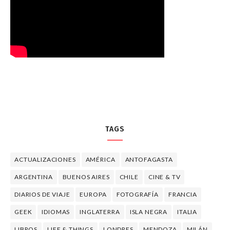
TAGS
ACTUALIZACIONES
AMÉRICA
ANTOFAGASTA
ARGENTINA
BUENOS AIRES
CHILE
CINE & TV
DIARIOS DE VIAJE
EUROPA
FOTOGRAFÍA
FRANCIA
GEEK
IDIOMAS
INGLATERRA
ISLA NEGRA
ITALIA
LIBROS
LIFE & THINGS
LONDRES
MENDOZA
MILÁN