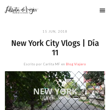
15 JUN, 2018
New York City Vlogs | Día
11
Escrito por
Carlita MF
en
Blog Viajero