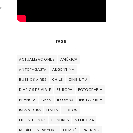
r
TAGS
ACTUALIZACIONES
AMÉRICA
ANTOFAGASTA
ARGENTINA
BUENOS AIRES
CHILE
CINE & TV
DIARIOS DE VIAJE
EUROPA
FOTOGRAFÍA
FRANCIA
GEEK
IDIOMAS
INGLATERRA
ISLA NEGRA
ITALIA
LIBROS
LIFE & THINGS
LONDRES
MENDOZA
MILÁN
NEW YORK
OLMUÉ
PACKING