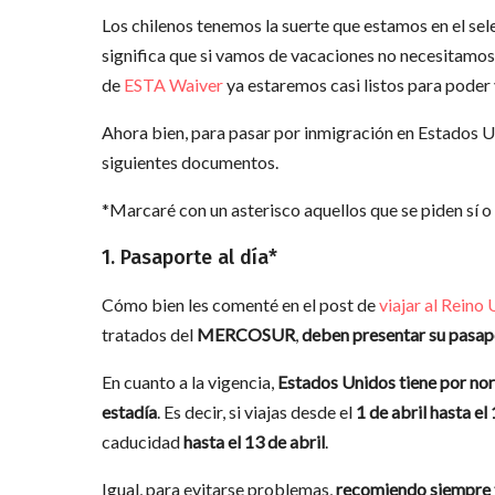
Los chilenos tenemos la suerte que estamos en el se
significa que si vamos de vacaciones no necesitamos 
de
ESTA Waiver
ya estaremos casi listos para poder v
Ahora bien, para pasar por inmigración en Estados Un
siguientes documentos.
*Marcaré con un asterisco aquellos que se piden sí o 
1. Pasaporte al día*
Cómo bien les comenté en el post de
viajar al Reino
tratados del
MERCOSUR
,
deben presentar su pasapo
En cuanto a la vigencia,
Estados Unidos tiene por nor
estadía
. Es decir, si viajas desde el
1 de abril hasta el 
caducidad
hasta el 13 de abril
.
Igual, para evitarse problemas,
recomiendo siempre t