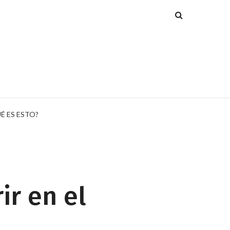
É ES ESTO?
ir en el