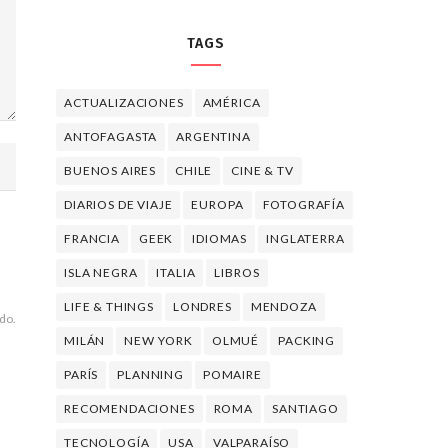
TAGS
ACTUALIZACIONES
AMÉRICA
ANTOFAGASTA
ARGENTINA
BUENOS AIRES
CHILE
CINE & TV
DIARIOS DE VIAJE
EUROPA
FOTOGRAFÍA
FRANCIA
GEEK
IDIOMAS
INGLATERRA
ISLA NEGRA
ITALIA
LIBROS
LIFE & THINGS
LONDRES
MENDOZA
do.
MILÁN
NEW YORK
OLMUÉ
PACKING
PARÍS
PLANNING
POMAIRE
RECOMENDACIONES
ROMA
SANTIAGO
TECNOLOGÍA
USA
VALPARAÍSO