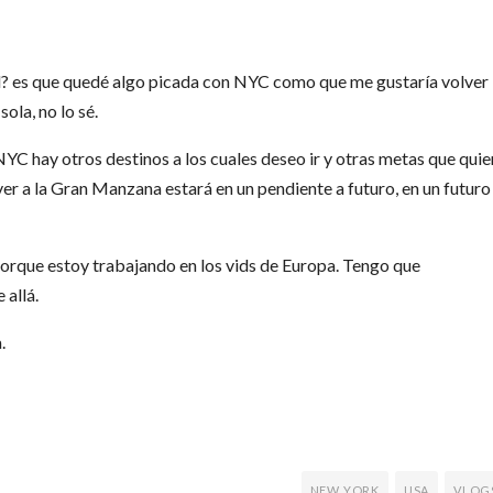
rdad? es que quedé algo picada con NYC como que me gustaría volver
ola, no lo sé.
NYC hay otros destinos a los cuales deseo ir y otras metas que quie
lver a la Gran Manzana estará en un pendiente a futuro, en un futuro
orque estoy trabajando en los vids de Europa. Tengo que
 allá.
.
NEW YORK
USA
VLOG