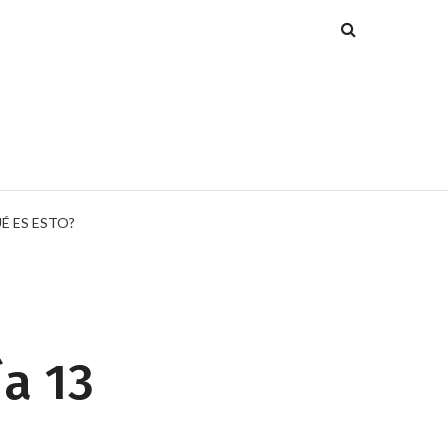
É ES ESTO?
ía 13