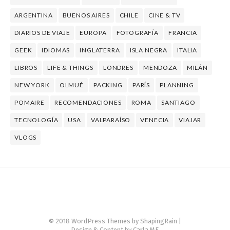
ARGENTINA
BUENOS AIRES
CHILE
CINE & TV
DIARIOS DE VIAJE
EUROPA
FOTOGRAFÍA
FRANCIA
GEEK
IDIOMAS
INGLATERRA
ISLA NEGRA
ITALIA
LIBROS
LIFE & THINGS
LONDRES
MENDOZA
MILÁN
NEW YORK
OLMUÉ
PACKING
PARÍS
PLANNING
POMAIRE
RECOMENDACIONES
ROMA
SANTIAGO
TECNOLOGÍA
USA
VALPARAÍSO
VENECIA
VIAJAR
VLOGS
© 2018 WordPress Themes by
ShapingRain
|
Design & Content by Carla MF