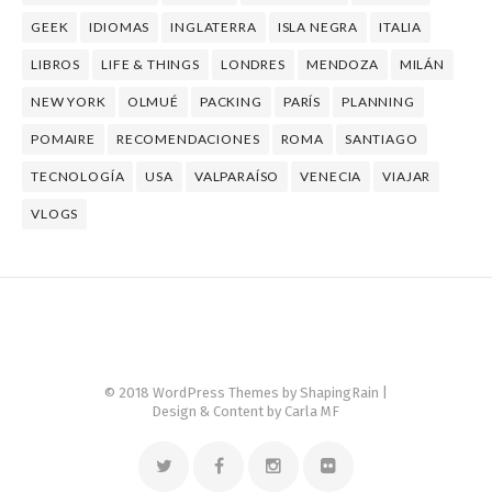
GEEK
IDIOMAS
INGLATERRA
ISLA NEGRA
ITALIA
LIBROS
LIFE & THINGS
LONDRES
MENDOZA
MILÁN
NEW YORK
OLMUÉ
PACKING
PARÍS
PLANNING
POMAIRE
RECOMENDACIONES
ROMA
SANTIAGO
TECNOLOGÍA
USA
VALPARAÍSO
VENECIA
VIAJAR
VLOGS
© 2018 WordPress Themes by
ShapingRain
|
Design & Content by Carla MF